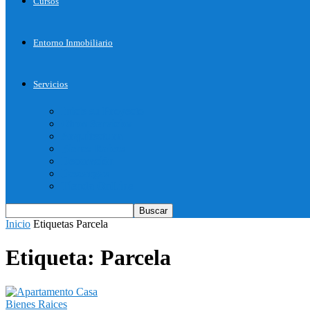
Cursos
Entorno Inmobiliario
Servicios
Inicie su Proyecto
Otros Servicios
Arquitectura
Bienes Raices
Decoración
Descargas
Tienda OnLine
Inicio
Etiquetas
Parcela
Etiqueta: Parcela
Bienes Raices