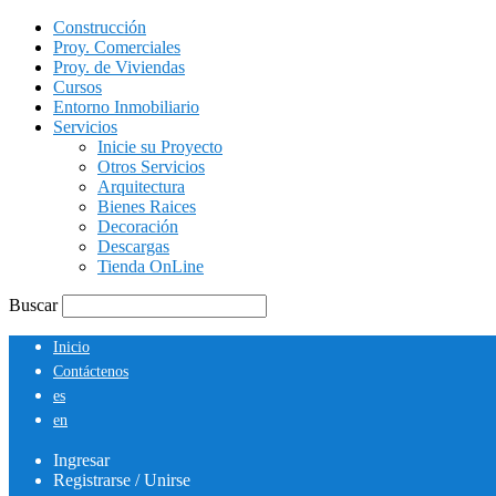
Construcción
Proy. Comerciales
Proy. de Viviendas
Cursos
Entorno Inmobiliario
Servicios
Inicie su Proyecto
Otros Servicios
Arquitectura
Bienes Raices
Decoración
Descargas
Tienda OnLine
Buscar
Inicio
Contáctenos
es
en
Ingresar
Registrarse / Unirse