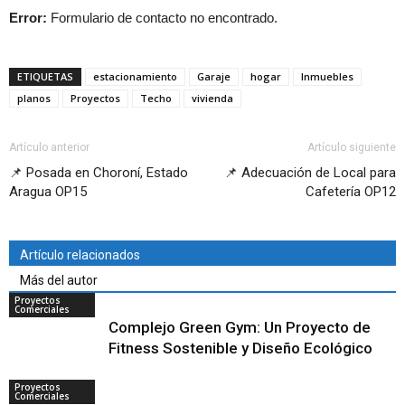
Error:
Formulario de contacto no encontrado.
ETIQUETAS
estacionamiento
Garaje
hogar
Inmuebles
planos
Proyectos
Techo
vivienda
Artículo anterior
Artículo siguiente
📌 Posada en Choroní, Estado
📌 Adecuación de Local para
Aragua OP15
Cafetería OP12
Artículo relacionados
Más del autor
Proyectos
Comerciales
Complejo Green Gym: Un Proyecto de
Fitness Sostenible y Diseño Ecológico
Proyectos
Comerciales