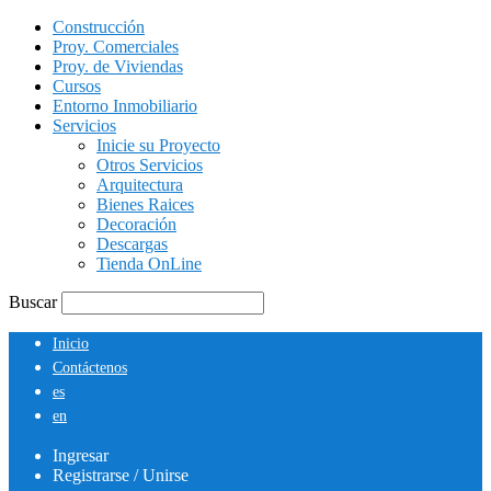
Construcción
Proy. Comerciales
Proy. de Viviendas
Cursos
Entorno Inmobiliario
Servicios
Inicie su Proyecto
Otros Servicios
Arquitectura
Bienes Raices
Decoración
Descargas
Tienda OnLine
Buscar
Inicio
Contáctenos
es
en
Ingresar
Registrarse / Unirse