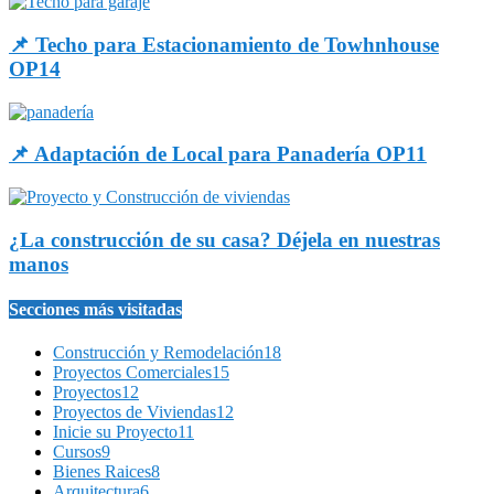
📌 Techo para Estacionamiento de Towhnhouse
OP14
📌 Adaptación de Local para Panadería OP11
¿La construcción de su casa? Déjela en nuestras
manos
Secciones más visitadas
Construcción y Remodelación
18
Proyectos Comerciales
15
Proyectos
12
Proyectos de Viviendas
12
Inicie su Proyecto
11
Cursos
9
Bienes Raices
8
Arquitectura
6