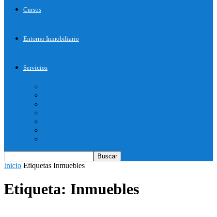
Cursos
Entorno Inmobiliario
Servicios
Inicie su Proyecto
Otros Servicios
Arquitectura
Bienes Raices
Decoración
Descargas
Tienda OnLine
Inicio
Etiquetas
Inmuebles
Etiqueta: Inmuebles