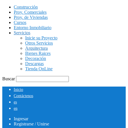
Construcción
Proy. Comerciales
Proy. de Viviendas
Cursos
Entorno Inmobiliario
Servicios
Inicie su Proyecto
Otros Servicios
Arquitectura
Bienes Raices
Decoración
Descargas
Tienda OnLine
Buscar
Inicio
Contáctenos
es
en
Ingresar
Registrarse / Unirse