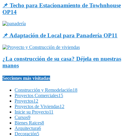
📌 Techo para Estacionamiento de Towhnhouse
OP14
📌 Adaptación de Local para Panadería OP11
¿La construcción de su casa? Déjela en nuestras
manos
Secciones más visitadas
Construcción y Remodelación
18
Proyectos Comerciales
15
Proyectos
12
Proyectos de Viviendas
12
Inicie su Proyecto
11
Cursos
9
Bienes Raices
8
Arquitectura
6
Decoración
5