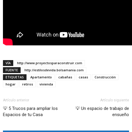
VÍA
http://www.proyectosparaconstruir.com
FUENTE
http://estilosdevida.bolsamania.com
ETIQUETAS
Apartamento
cabañas
casas
Construcción
hogar
retiros
vivienda
Artículo anterior
Artículo siguiente
💡 5 Trucos para ampliar los
💡 Un espacio de trabajo de
Espacios de tu Casa
ensueño