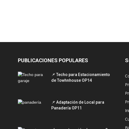
PUBLICACIONES POPULARES
S
📌 Techo para Estacionamiento
C
de Towhnhouse OP14
P
P
Pr
📌 Adaptación de Local para
Panadería OP11
In
C
Bi