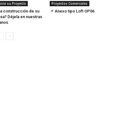
nicie su Proyecto
Proyectos Comerciales
a construcción de su
📌 Anexo tipo Loft OP06
sa? Déjela en nuestras
anos