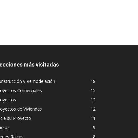
ecciones más visitadas
onstrucción y Remodelación
18
royectos Comerciales
15
royectos
12
oyectos de Viviendas
12
icie su Proyecto
11
ursos
9
enes Raices
8