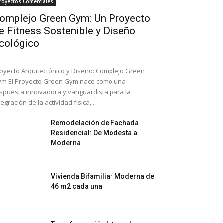
royectos Comerciales
omplejo Green Gym: Un Proyecto
e Fitness Sostenible y Diseño
cológico
oyecto Arquitectónico y Diseño: Complejo Green
m El Proyecto Green Gym nace como una
spuesta innovadora y vanguardista para la
tegración de la actividad física,...
Remodelación de Fachada
Residencial: De Modesta a
Moderna
Vivienda Bifamiliar Moderna de
46 m2 cada una