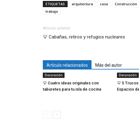
ETIQUETAS
arquitectura
casa
Construcción
trabajo
Artículo anterior
💡 Cabañas, retiros y refugios nucleares
Artículo relacionados
Más del autor
Decoración
Decoración
💡 Cuatro ideas originales con
💡 5 Trucos
taburetes para tu isla de cocina
Espacios de