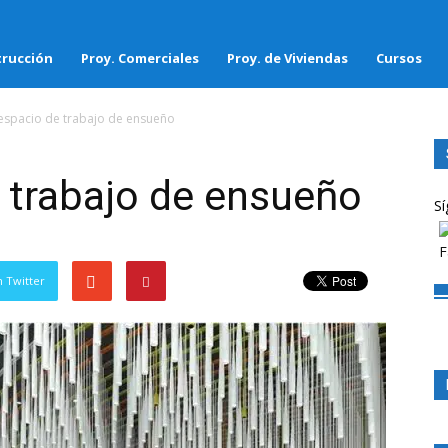
rucción
Proy. Comerciales
Proy. de Viviendas
Cursos
espacio de trabajo de ensueño
 trabajo de ensueño
Sí
 Twitter