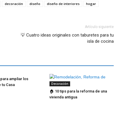
decoración
diseño
diseño de interiores
hogar
Artículo siguiente
💡 Cuatro ideas originales con taburetes para tu
isla de cocina
 para ampliar los
Decoración
 tu Casa
🏠 10 tips para la reforma de una
vivienda antigua