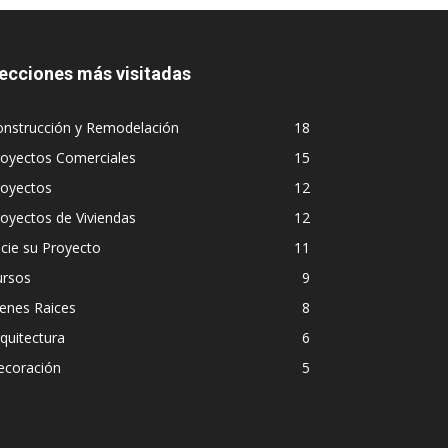
ecciones más visitadas
onstrucción y Remodelación
18
royectos Comerciales
15
royectos
12
oyectos de Viviendas
12
icie su Proyecto
11
ursos
9
enes Raices
8
quitectura
6
ecoración
5