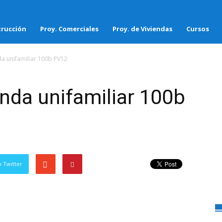
rucción
Proy. Comerciales
Proy. de Viviendas
Cursos
da unifamiliar 100b PV12
enda unifamiliar 100b
 Twitter