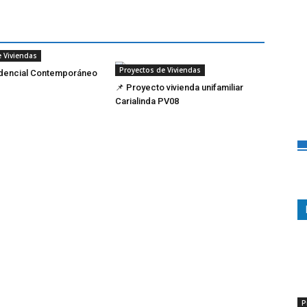
 Viviendas
Proyectos de Viviendas
dencial Contemporáneo
📌 Proyecto vivienda unifamiliar
Carialinda PV08
P