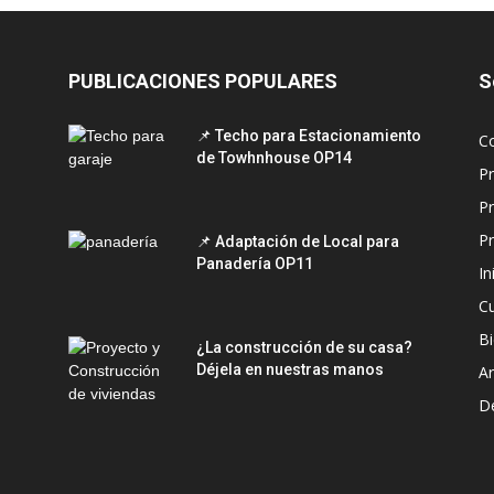
PUBLICACIONES POPULARES
S
📌 Techo para Estacionamiento
C
de Towhnhouse OP14
P
P
Pr
📌 Adaptación de Local para
Panadería OP11
In
C
Bi
¿La construcción de su casa?
Déjela en nuestras manos
Ar
D