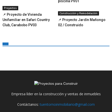
piscina PV01
Proyectos
Construcción y Remodelación
📌 Proyecto de Vivienda
Unifamiliar en Safari Country
📌 Proyecto Jardín Mañongo
Club, Carabobo PV03
02 / Construido
Empresa líder en la construcción y ventas de inmuebles
Contáctanos:
tuentornoinmobiliario@gmail.com