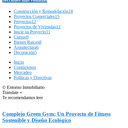
Secciones más visitadas
Construcción y Remodelación
18
Proyectos Comerciales
15
Proyectos
12
Proyectos de Viviendas
12
Inicie su Proyecto
11
Cursos
9
Bienes Raices
8
Arquitectura
6
Decoración
5
Inicio
Contáctenos
Mercadeo
Políticas y Directivas
© Entorno Inmobiliario
Translate »
Te recomendamos leer
Complejo Green Gym: Un Proyecto de Fitness
Sostenible y Diseño Ecológico