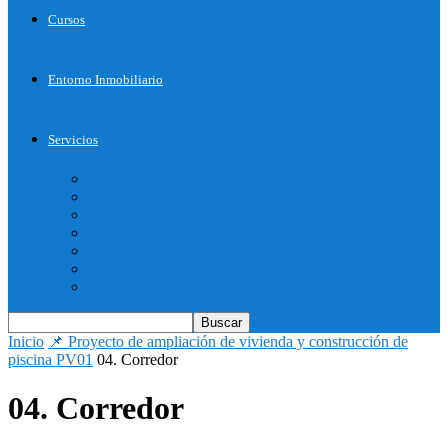
Cursos
Entorno Inmobiliario
Servicios
Inicie su Proyecto
Otros Servicios
Arquitectura
Bienes Raices
Decoración
Descargas
Tienda OnLine
Inicio
📌 Proyecto de ampliación de vivienda y construcción de
piscina PV01
04. Corredor
04. Corredor