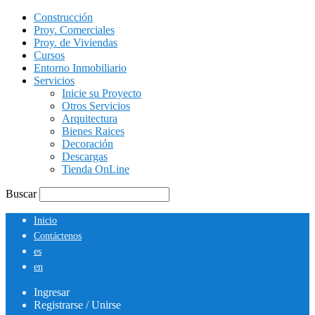
Construcción
Proy. Comerciales
Proy. de Viviendas
Cursos
Entorno Inmobiliario
Servicios
Inicie su Proyecto
Otros Servicios
Arquitectura
Bienes Raices
Decoración
Descargas
Tienda OnLine
Buscar
Inicio
Contáctenos
es
en
Ingresar
Registrarse / Unirse