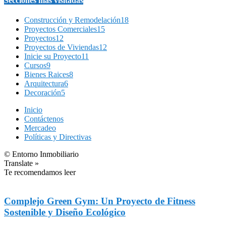
Secciones más visitadas
Construcción y Remodelación
18
Proyectos Comerciales
15
Proyectos
12
Proyectos de Viviendas
12
Inicie su Proyecto
11
Cursos
9
Bienes Raices
8
Arquitectura
6
Decoración
5
Inicio
Contáctenos
Mercadeo
Políticas y Directivas
© Entorno Inmobiliario
Translate »
Te recomendamos leer
Complejo Green Gym: Un Proyecto de Fitness
Sostenible y Diseño Ecológico