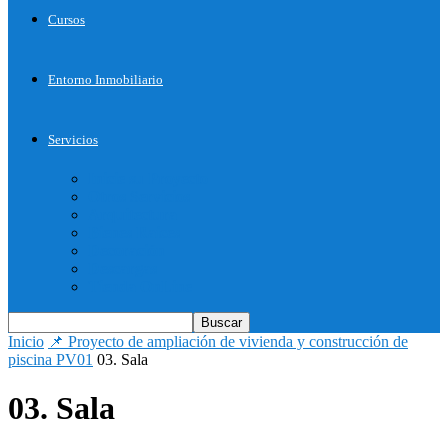
Cursos
Entorno Inmobiliario
Servicios
Inicie su Proyecto
Otros Servicios
Arquitectura
Bienes Raices
Decoración
Descargas
Tienda OnLine
Inicio
📌 Proyecto de ampliación de vivienda y construcción de
piscina PV01
03. Sala
03. Sala