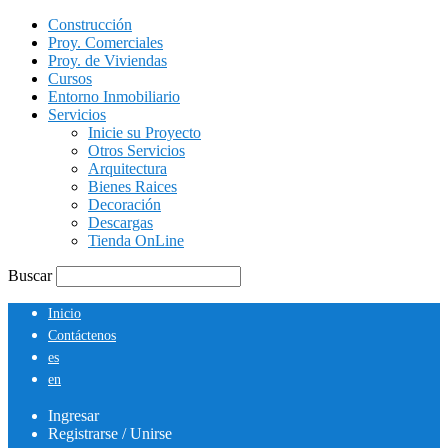
Construcción
Proy. Comerciales
Proy. de Viviendas
Cursos
Entorno Inmobiliario
Servicios
Inicie su Proyecto
Otros Servicios
Arquitectura
Bienes Raices
Decoración
Descargas
Tienda OnLine
Buscar
Inicio
Contáctenos
es
en
Ingresar
Registrarse / Unirse