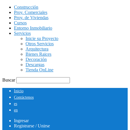
Construcción
Proy. Comerciales
Proy. de Viviendas
Cursos
Entorno Inmobiliario
Servicios
Inicie su Proyecto
Otros Servicios
Arquitectura
Bienes Raices
Decoración
Descargas
Tienda OnLine
Buscar
Inicio
Contáctenos
es
en
Ingresar
Registrarse / Unirse