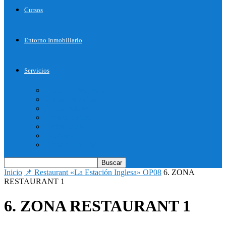
Cursos
Entorno Inmobiliario
Servicios
Inicie su Proyecto
Otros Servicios
Arquitectura
Bienes Raices
Decoración
Descargas
Tienda OnLine
Inicio
📌 Restaurant «La Estación Inglesa» OP08
6. ZONA
RESTAURANT 1
6. ZONA RESTAURANT 1