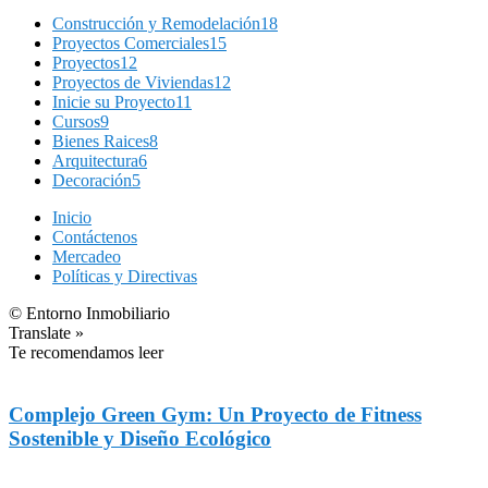
Construcción y Remodelación
18
Proyectos Comerciales
15
Proyectos
12
Proyectos de Viviendas
12
Inicie su Proyecto
11
Cursos
9
Bienes Raices
8
Arquitectura
6
Decoración
5
Inicio
Contáctenos
Mercadeo
Políticas y Directivas
© Entorno Inmobiliario
Translate »
Te recomendamos leer
Complejo Green Gym: Un Proyecto de Fitness
Sostenible y Diseño Ecológico