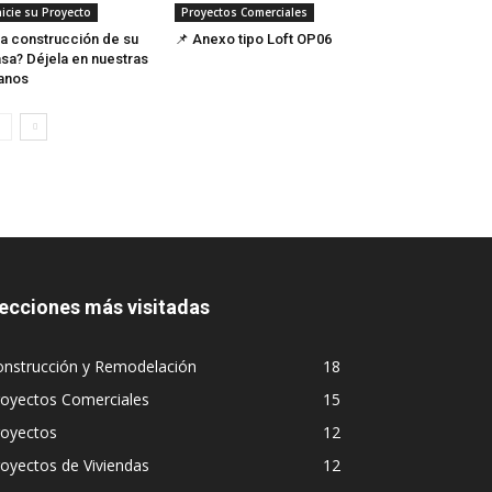
nicie su Proyecto
Proyectos Comerciales
a construcción de su
📌 Anexo tipo Loft OP06
sa? Déjela en nuestras
anos
ecciones más visitadas
onstrucción y Remodelación
18
royectos Comerciales
15
royectos
12
oyectos de Viviendas
12