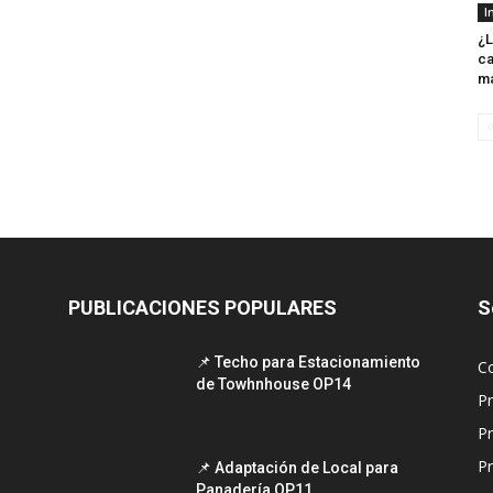
I
¿L
ca
m
PUBLICACIONES POPULARES
S
📌 Techo para Estacionamiento
C
de Towhnhouse OP14
P
P
Pr
📌 Adaptación de Local para
Panadería OP11