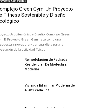
royectos Comerciales
omplejo Green Gym: Un Proyecto
e Fitness Sostenible y Diseño
cológico
oyecto Arquitectónico y Diseño: Complejo Green
m El Proyecto Green Gym nace como una
spuesta innovadora y vanguardista para la
tegración de la actividad física,...
Remodelación de Fachada
Residencial: De Modesta a
Moderna
Vivienda Bifamiliar Moderna de
46 m2 cada una