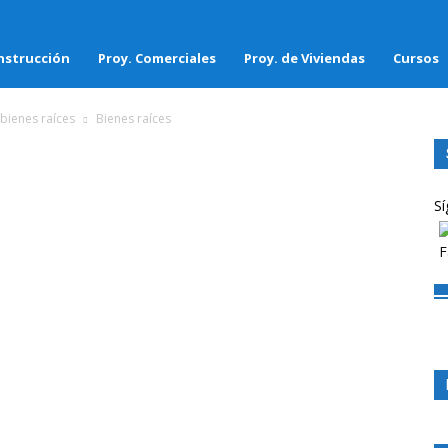
nstrucción
Proy. Comerciales
Proy. de Viviendas
Cursos
 bienes raíces
Bienes raíces
Sí