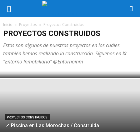
Inicio
Proyectos
Proyectos Construidos
PROYECTOS CONSTRUIDOS
Estos son algunos de nuestros proyectos en los cuáles
PROYECTOS CONSTRUIDOS
también hemos realizado la construcción. Síguenos en Xr
📌 Proyecto Jardín Mañongo 02 /
“Entorno Inmobiliario” @Entornoinm
Construido
PROYECTOS CONSTRUIDOS
📌 Piscina en Las Morochas / Construida