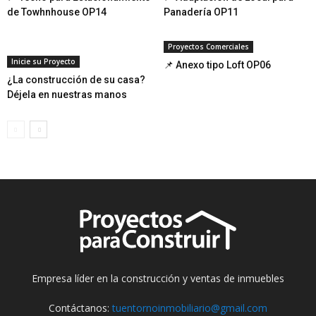
de Towhnhouse OP14
Panadería OP11
Proyectos Comerciales
Inicie su Proyecto
📌 Anexo tipo Loft OP06
¿La construcción de su casa?
Déjela en nuestras manos
Empresa líder en la construcción y ventas de inmuebles
Contáctanos:
tuentornoinmobiliario@gmail.com