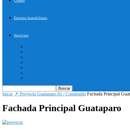
Cursos
Entorno Inmobiliario
Servicios
Inicie su Proyecto
Otros Servicios
Arquitectura
Bienes Raices
Decoración
Descargas
Tienda OnLine
Inicio
📌 Proyecto Guataparo 01 / Construido
Fachada Principal Gua
Fachada Principal Guataparo