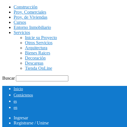
Construcción
Proy. Comerciales
Proy. de Viviendas
Cursos
Entorno Inmobiliario
Servicios
Inicie su Proyecto
Otros Servicios
Arquitectura
Bienes Raices
Decoración
Descargas
Tienda OnLine
Buscar
Inicio
Contáctenos
es
en
Ingresar
Registrarse / Unirse