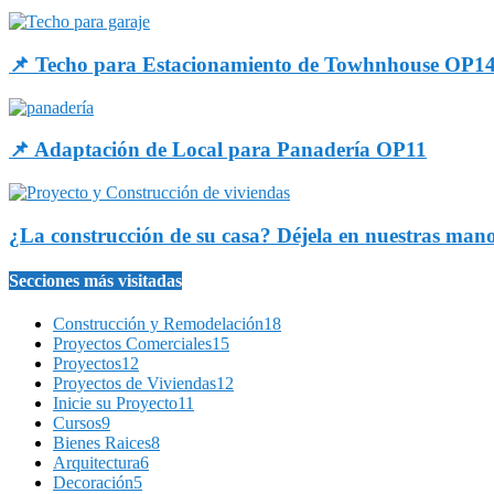
📌 Techo para Estacionamiento de Towhnhouse OP1
📌 Adaptación de Local para Panadería OP11
¿La construcción de su casa? Déjela en nuestras man
Secciones más visitadas
Construcción y Remodelación
18
Proyectos Comerciales
15
Proyectos
12
Proyectos de Viviendas
12
Inicie su Proyecto
11
Cursos
9
Bienes Raices
8
Arquitectura
6
Decoración
5