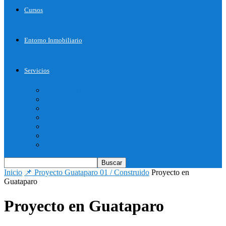
Cursos
Entorno Inmobiliario
Servicios
Inicie su Proyecto
Otros Servicios
Arquitectura
Bienes Raices
Decoración
Descargas
Tienda OnLine
Inicio
📌 Proyecto Guataparo 01 / Construido
Proyecto en
Guataparo
Proyecto en Guataparo