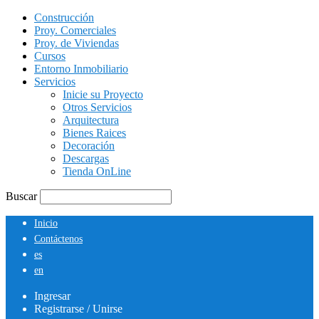
Construcción
Proy. Comerciales
Proy. de Viviendas
Cursos
Entorno Inmobiliario
Servicios
Inicie su Proyecto
Otros Servicios
Arquitectura
Bienes Raices
Decoración
Descargas
Tienda OnLine
Buscar
Inicio
Contáctenos
es
en
Ingresar
Registrarse / Unirse