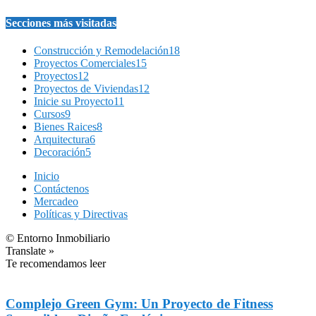
Secciones más visitadas
Construcción y Remodelación
18
Proyectos Comerciales
15
Proyectos
12
Proyectos de Viviendas
12
Inicie su Proyecto
11
Cursos
9
Bienes Raices
8
Arquitectura
6
Decoración
5
Inicio
Contáctenos
Mercadeo
Políticas y Directivas
© Entorno Inmobiliario
Translate »
Te recomendamos leer
Complejo Green Gym: Un Proyecto de Fitness