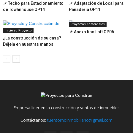
📌 Techo para Estacionamiento
📌 Adaptación de Local para
de Towhnhouse OP14
Panadería OP11
Proyectos Comerciales
Inicie su Proyecto
📌 Anexo tipo Loft OP06
¿La construcción de su casa?
Déjela en nuestras manos
Empresa líder en la construcción y ventas de inmuebles
Contáctanos:
tuentornoinmobiliario@gmail.com