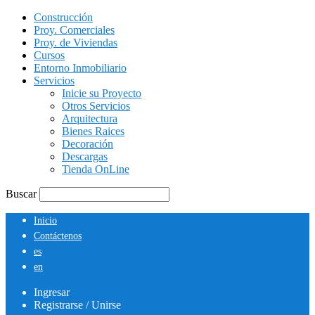
Construcción
Proy. Comerciales
Proy. de Viviendas
Cursos
Entorno Inmobiliario
Servicios
Inicie su Proyecto
Otros Servicios
Arquitectura
Bienes Raices
Decoración
Descargas
Tienda OnLine
Buscar
Inicio
Contáctenos
es
en
Ingresar
Registrarse / Unirse