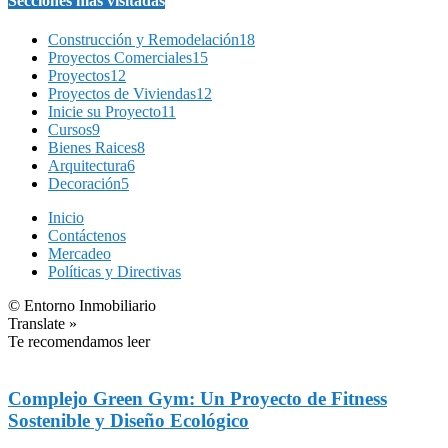
Secciones más visitadas
Construcción y Remodelación
18
Proyectos Comerciales
15
Proyectos
12
Proyectos de Viviendas
12
Inicie su Proyecto
11
Cursos
9
Bienes Raices
8
Arquitectura
6
Decoración
5
Inicio
Contáctenos
Mercadeo
Políticas y Directivas
© Entorno Inmobiliario
Translate »
Te recomendamos leer
Complejo Green Gym: Un Proyecto de Fitness
Sostenible y Diseño Ecológico