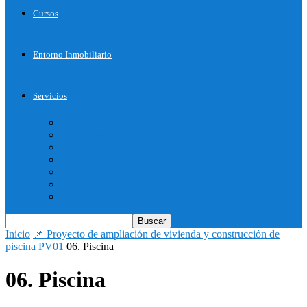
Cursos
Entorno Inmobiliario
Servicios
Inicie su Proyecto
Otros Servicios
Arquitectura
Bienes Raices
Decoración
Descargas
Tienda OnLine
Inicio
📌 Proyecto de ampliación de vivienda y construcción de
piscina PV01
06. Piscina
06. Piscina