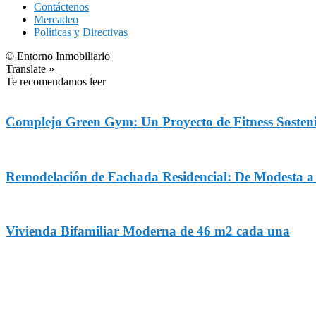
Contáctenos
Mercadeo
Políticas y Directivas
© Entorno Inmobiliario
Translate »
Te recomendamos leer
Complejo Green Gym: Un Proyecto de Fitness Sosteni
Remodelación de Fachada Residencial: De Modesta 
Vivienda Bifamiliar Moderna de 46 m2 cada una