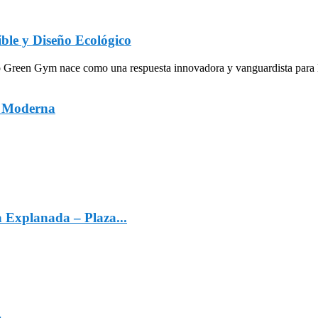
ble y Diseño Ecológico
een Gym nace como una respuesta innovadora y vanguardista para la in
a Moderna
a Explanada – Plaza...
4