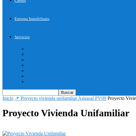
Cursos
Entorno Inmobiliario
Servicios
Inicie su Proyecto
Otros Servicios
Arquitectura
Bienes Raices
Decoración
Descargas
Tienda OnLine
Inicio
📌 Proyecto vivienda unifamiliar Aguasal PV09
Proyecto Vivie
Proyecto Vivienda Unifamiliar