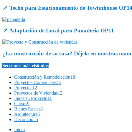
📌 Techo para Estacionamiento de Towhnhouse OP1
📌 Adaptación de Local para Panadería OP11
¿La construcción de su casa? Déjela en nuestras man
Secciones más visitadas
Construcción y Remodelación
18
Proyectos Comerciales
15
Proyectos
12
Proyectos de Viviendas
12
Inicie su Proyecto
11
Cursos
9
Bienes Raices
8
Arquitectura
6
Decoración
5
Inicio