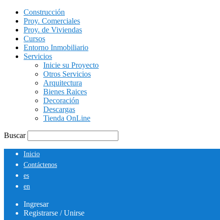
Construcción
Proy. Comerciales
Proy. de Viviendas
Cursos
Entorno Inmobiliario
Servicios
Inicie su Proyecto
Otros Servicios
Arquitectura
Bienes Raices
Decoración
Descargas
Tienda OnLine
Buscar
Inicio
Contáctenos
es
en
Ingresar
Registrarse / Unirse