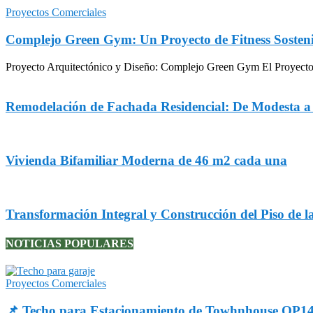
Proyectos Comerciales
Complejo Green Gym: Un Proyecto de Fitness Sosteni
Proyecto Arquitectónico y Diseño: Complejo Green Gym El Proyecto Gr
Remodelación de Fachada Residencial: De Modesta 
Vivienda Bifamiliar Moderna de 46 m2 cada una
Transformación Integral y Construcción del Piso de l
NOTICIAS POPULARES
Proyectos Comerciales
📌 Techo para Estacionamiento de Towhnhouse OP1