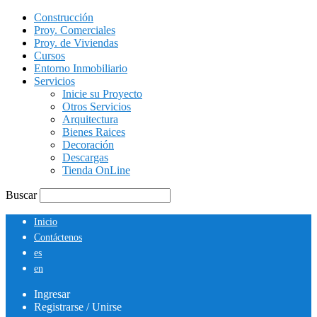
Construcción
Proy. Comerciales
Proy. de Viviendas
Cursos
Entorno Inmobiliario
Servicios
Inicie su Proyecto
Otros Servicios
Arquitectura
Bienes Raices
Decoración
Descargas
Tienda OnLine
Buscar
Inicio
Contáctenos
es
en
Ingresar
Registrarse / Unirse