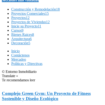
Secciones más visitadas
Construcción y Remodelación
18
Proyectos Comerciales
15
Proyectos
12
Proyectos de Viviendas
12
Inicie su Proyecto
11
Cursos
9
Bienes Raices
8
Arquitectura
6
Decoración
5
Inicio
Contáctenos
Mercadeo
Políticas y Directivas
© Entorno Inmobiliario
Translate »
Te recomendamos leer
Complejo Green Gym: Un Proyecto de Fitness
Sostenible y Diseño Ecológico