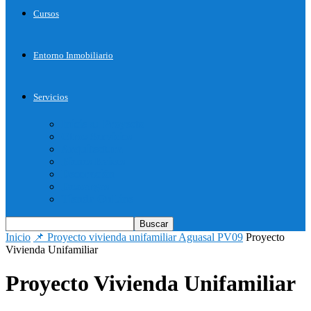
Cursos
Entorno Inmobiliario
Servicios
Inicie su Proyecto
Otros Servicios
Arquitectura
Bienes Raices
Decoración
Descargas
Tienda OnLine
Inicio
📌 Proyecto vivienda unifamiliar Aguasal PV09
Proyecto
Vivienda Unifamiliar
Proyecto Vivienda Unifamiliar