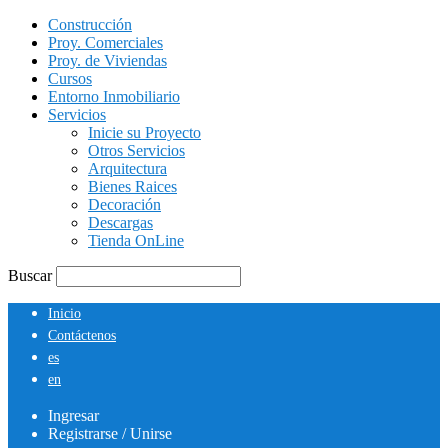
Construcción
Proy. Comerciales
Proy. de Viviendas
Cursos
Entorno Inmobiliario
Servicios
Inicie su Proyecto
Otros Servicios
Arquitectura
Bienes Raices
Decoración
Descargas
Tienda OnLine
Buscar
Inicio
Contáctenos
es
en
Ingresar
Registrarse / Unirse