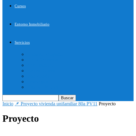
Cursos
Entorno Inmobiliario
Servicios
Inicie su Proyecto
Otros Servicios
Arquitectura
Bienes Raices
Decoración
Descargas
Tienda OnLine
Inicio
📌 Proyecto vivienda unifamiliar 80a PV11
Proyecto
Proyecto