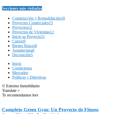
Secciones más visitadas
Construcción y Remodelación
18
Proyectos Comerciales
15
Proyectos
12
Proyectos de Viviendas
12
Inicie su Proyecto
11
Cursos
9
Bienes Raices
8
Arquitectura
6
Decoración
5
Inicio
Contáctenos
Mercadeo
Políticas y Directivas
© Entorno Inmobiliario
Translate »
Te recomendamos leer
Complejo Green Gym: Un Proyecto de Fitness