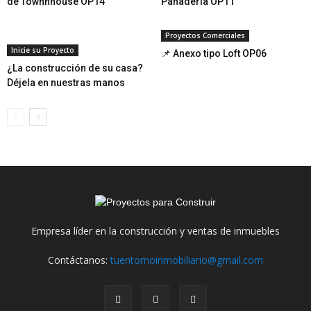
de Towhnhouse OP14
Panadería OP11
Proyectos Comerciales
Inicie su Proyecto
📌 Anexo tipo Loft OP06
¿La construcción de su casa?
Déjela en nuestras manos
Empresa líder en la construcción y ventas de inmuebles
Contáctanos:
tuentornoinmobiliario@gmail.com