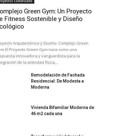
royectos Comerciales
omplejo Green Gym: Un Proyecto
e Fitness Sostenible y Diseño
cológico
oyecto Arquitectónico y Diseño: Complejo Green
m El Proyecto Green Gym nace como una
spuesta innovadora y vanguardista para la
tegración de la actividad física,...
Remodelación de Fachada
Residencial: De Modesta a
Moderna
Vivienda Bifamiliar Moderna de
46 m2 cada una