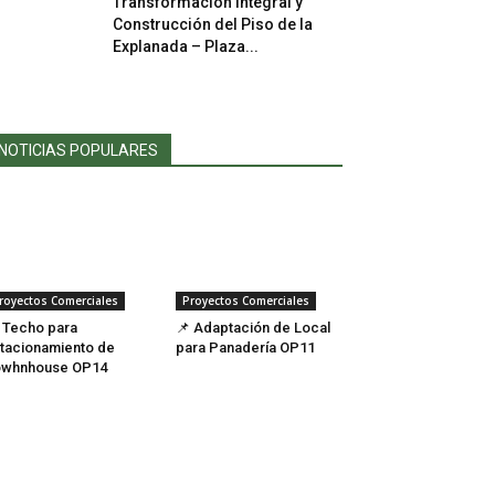
Transformación Integral y
Construcción del Piso de la
Explanada – Plaza...
NOTICIAS POPULARES
royectos Comerciales
Proyectos Comerciales
 Techo para
📌 Adaptación de Local
tacionamiento de
para Panadería OP11
owhnhouse OP14