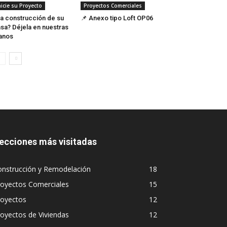
nicie su Proyecto
Proyectos Comerciales
a construcción de su
📌 Anexo tipo Loft OP06
sa? Déjela en nuestras
anos
ecciones más visitadas
onstrucción y Remodelación
18
royectos Comerciales
15
royectos
12
oyectos de Viviendas
12