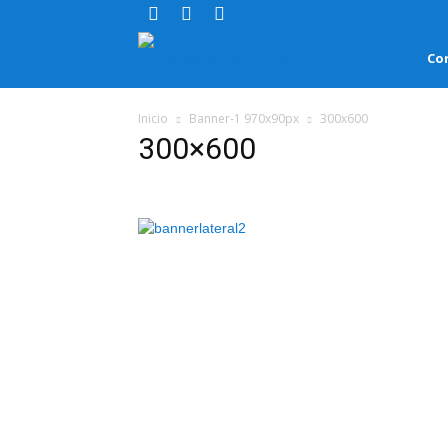
Proyectos
Co
para
Inicio
Banner-1 970x90px
300x600
300×600
Construir