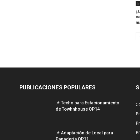
I
¿L
ca
m
PUBLICACIONES POPULARES
S
📌 Techo para Estacionamiento
C
de Towhnhouse OP14
P
P
Pr
📌 Adaptación de Local para
Panadería OP11