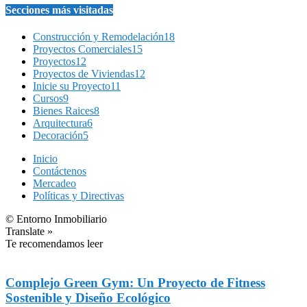
Secciones más visitadas
Construcción y Remodelación
18
Proyectos Comerciales
15
Proyectos
12
Proyectos de Viviendas
12
Inicie su Proyecto
11
Cursos
9
Bienes Raices
8
Arquitectura
6
Decoración
5
Inicio
Contáctenos
Mercadeo
Políticas y Directivas
© Entorno Inmobiliario
Translate »
Te recomendamos leer
Complejo Green Gym: Un Proyecto de Fitness
Sostenible y Diseño Ecológico