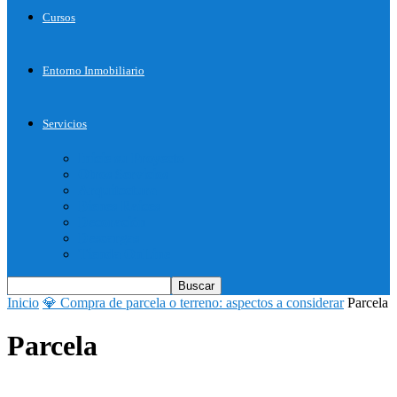
Cursos
Entorno Inmobiliario
Servicios
Inicie su Proyecto
Otros Servicios
Arquitectura
Bienes Raices
Decoración
Descargas
Tienda OnLine
Inicio
💎 Compra de parcela o terreno: aspectos a considerar
Parcela
Parcela