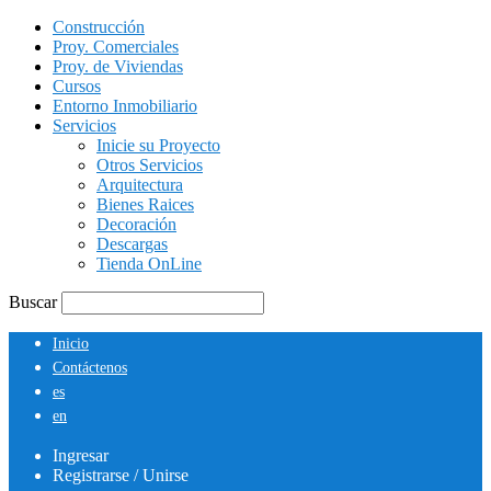
Construcción
Proy. Comerciales
Proy. de Viviendas
Cursos
Entorno Inmobiliario
Servicios
Inicie su Proyecto
Otros Servicios
Arquitectura
Bienes Raices
Decoración
Descargas
Tienda OnLine
Buscar
Inicio
Contáctenos
es
en
Ingresar
Registrarse / Unirse