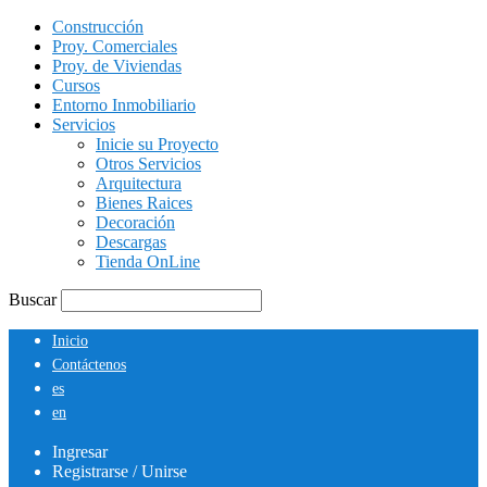
Construcción
Proy. Comerciales
Proy. de Viviendas
Cursos
Entorno Inmobiliario
Servicios
Inicie su Proyecto
Otros Servicios
Arquitectura
Bienes Raices
Decoración
Descargas
Tienda OnLine
Buscar
Inicio
Contáctenos
es
en
Ingresar
Registrarse / Unirse