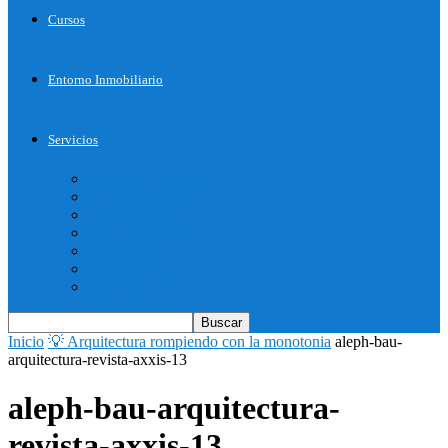
Cursos
Entorno Inmobiliario
Servicios
Inicie su Proyecto
Otros Servicios
Arquitectura
Bienes Raices
Decoración
Descargas
Tienda OnLine
Inicio
💡 Arquitectura rompiendo con la monotonia
aleph-bau-
arquitectura-revista-axxis-13
aleph-bau-arquitectura-
revista-axxis-13