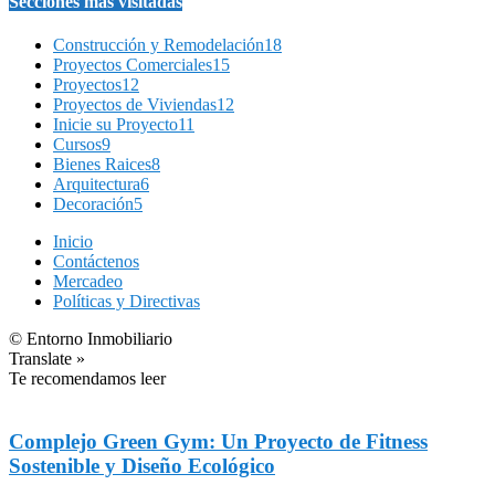
Secciones más visitadas
Construcción y Remodelación
18
Proyectos Comerciales
15
Proyectos
12
Proyectos de Viviendas
12
Inicie su Proyecto
11
Cursos
9
Bienes Raices
8
Arquitectura
6
Decoración
5
Inicio
Contáctenos
Mercadeo
Políticas y Directivas
© Entorno Inmobiliario
Translate »
Te recomendamos leer
Complejo Green Gym: Un Proyecto de Fitness
Sostenible y Diseño Ecológico