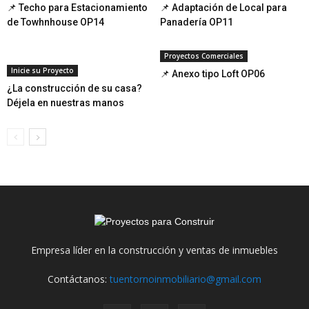
📌 Techo para Estacionamiento
📌 Adaptación de Local para
de Towhnhouse OP14
Panadería OP11
Proyectos Comerciales
Inicie su Proyecto
📌 Anexo tipo Loft OP06
¿La construcción de su casa?
Déjela en nuestras manos
Empresa líder en la construcción y ventas de inmuebles
Contáctanos:
tuentornoinmobiliario@gmail.com