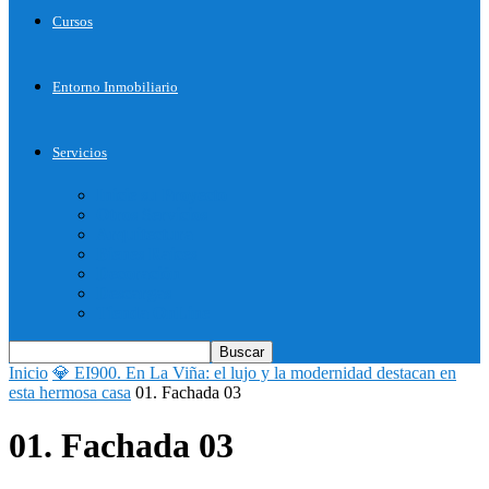
Cursos
Entorno Inmobiliario
Servicios
Inicie su Proyecto
Otros Servicios
Arquitectura
Bienes Raices
Decoración
Descargas
Tienda OnLine
Inicio
💎 EI900. En La Viña: el lujo y la modernidad destacan en
esta hermosa casa
01. Fachada 03
01. Fachada 03