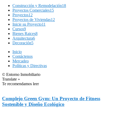
Construcción y Remodelación
18
Proyectos Comerciales
15
Proyectos
12
Proyectos de Viviendas
12
Inicie su Proyecto
11
Cursos
9
Bienes Raices
8
Arquitectura
6
Decoración
5
Inicio
Contáctenos
Mercadeo
Políticas y Directivas
© Entorno Inmobiliario
Translate »
Te recomendamos leer
Complejo Green Gym: Un Proyecto de Fitness
Sostenible y Diseño Ecológico