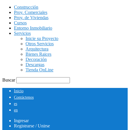
Construcción
Proy. Comerciales
Proy. de Viviendas
Cursos
Entorno Inmobiliario
Servicios
Inicie su Proyecto
Otros Servicios
Arquitectura
Bienes Raices
Decoración
Descargas
Tienda OnLine
Buscar
Inicio
Contáctenos
es
en
Ingresar
Registrarse / Unirse