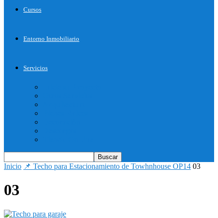
Cursos
Entorno Inmobiliario
Servicios
Inicie su Proyecto
Otros Servicios
Arquitectura
Bienes Raices
Decoración
Descargas
Tienda OnLine
Inicio
📌 Techo para Estacionamiento de Towhnhouse OP14
03
03