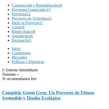
Construcción y Remodelación
18
Proyectos Comerciales
15
Proyectos
12
Proyectos de Viviendas
12
Inicie su Proyecto
11
Cursos
9
Bienes Raices
8
Arquitectura
6
Decoración
5
Inicio
Contáctenos
Mercadeo
Políticas y Directivas
© Entorno Inmobiliario
Translate »
Te recomendamos leer
Complejo Green Gym: Un Proyecto de Fitness
Sostenible y Diseño Ecológico