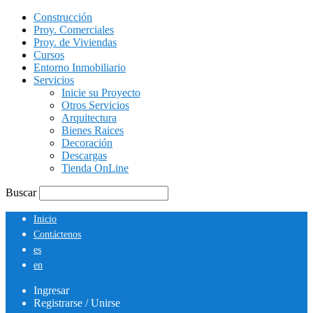
Construcción
Proy. Comerciales
Proy. de Viviendas
Cursos
Entorno Inmobiliario
Servicios
Inicie su Proyecto
Otros Servicios
Arquitectura
Bienes Raices
Decoración
Descargas
Tienda OnLine
Buscar
Inicio
Contáctenos
es
en
Ingresar
Registrarse / Unirse