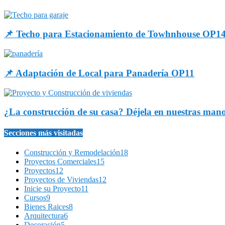
📌 Techo para Estacionamiento de Towhnhouse OP1
📌 Adaptación de Local para Panadería OP11
¿La construcción de su casa? Déjela en nuestras man
Secciones más visitadas
Construcción y Remodelación
18
Proyectos Comerciales
15
Proyectos
12
Proyectos de Viviendas
12
Inicie su Proyecto
11
Cursos
9
Bienes Raices
8
Arquitectura
6
Decoración
5