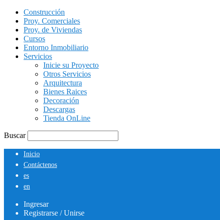
Construcción
Proy. Comerciales
Proy. de Viviendas
Cursos
Entorno Inmobiliario
Servicios
Inicie su Proyecto
Otros Servicios
Arquitectura
Bienes Raices
Decoración
Descargas
Tienda OnLine
Buscar
Inicio
Contáctenos
es
en
Ingresar
Registrarse / Unirse