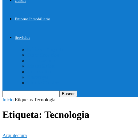
Cursos
Entorno Inmobiliario
Servicios
Inicie su Proyecto
Otros Servicios
Arquitectura
Bienes Raices
Decoración
Descargas
Tienda OnLine
Inicio
Etiquetas
Tecnologia
Etiqueta: Tecnologia
Arquitectura