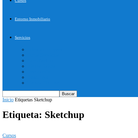
Cursos
Entorno Inmobiliario
Servicios
Inicie su Proyecto
Otros Servicios
Arquitectura
Bienes Raices
Decoración
Descargas
Tienda OnLine
Inicio
Etiquetas
Sketchup
Etiqueta: Sketchup
Cursos