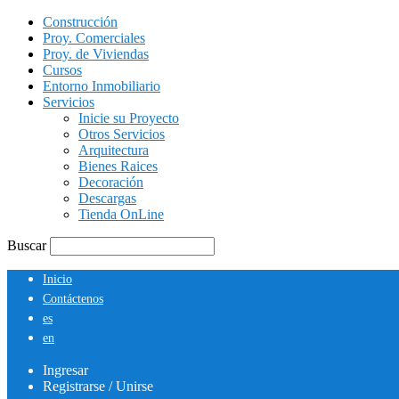
Construcción
Proy. Comerciales
Proy. de Viviendas
Cursos
Entorno Inmobiliario
Servicios
Inicie su Proyecto
Otros Servicios
Arquitectura
Bienes Raices
Decoración
Descargas
Tienda OnLine
Buscar
Inicio
Contáctenos
es
en
Ingresar
Registrarse / Unirse