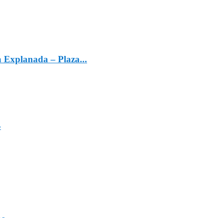
a Explanada – Plaza...
4