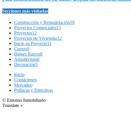
Secciones más visitadas
Construcción y Remodelación
18
Proyectos Comerciales
15
Proyectos
12
Proyectos de Viviendas
12
Inicie su Proyecto
11
Cursos
9
Bienes Raices
8
Arquitectura
6
Decoración
5
Inicio
Contáctenos
Mercadeo
Políticas y Directivas
© Entorno Inmobiliario
Translate »