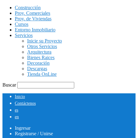
Construcción
Proy. Comerciales
Proy. de Viviendas
Cursos
Entorno Inmobiliario
Servicios
Inicie su Proyecto
Otros Servicios
Arquitectura
Bienes Raices
Decoración
Descargas
Tienda OnLine
Buscar
Inicio
Contáctenos
es
en
Ingresar
Registrarse / Unirse