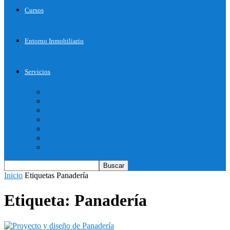
Cursos
Entorno Inmobiliario
Servicios
Inicie su Proyecto
Otros Servicios
Arquitectura
Bienes Raices
Decoración
Descargas
Tienda OnLine
Inicio
Etiquetas
Panadería
Etiqueta: Panadería