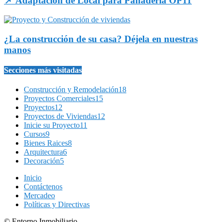
📌 Adaptación de Local para Panadería OP11
¿La construcción de su casa? Déjela en nuestras
manos
Secciones más visitadas
Construcción y Remodelación
18
Proyectos Comerciales
15
Proyectos
12
Proyectos de Viviendas
12
Inicie su Proyecto
11
Cursos
9
Bienes Raices
8
Arquitectura
6
Decoración
5
Inicio
Contáctenos
Mercadeo
Políticas y Directivas
© Entorno Inmobiliario