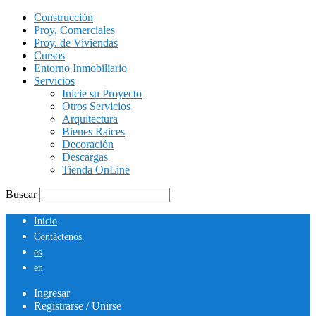
Construcción
Proy. Comerciales
Proy. de Viviendas
Cursos
Entorno Inmobiliario
Servicios
Inicie su Proyecto
Otros Servicios
Arquitectura
Bienes Raices
Decoración
Descargas
Tienda OnLine
Buscar
Inicio
Contáctenos
es
en
Ingresar
Registrarse / Unirse