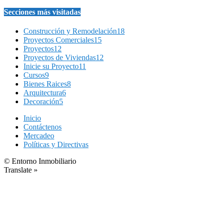
Secciones más visitadas
Construcción y Remodelación
18
Proyectos Comerciales
15
Proyectos
12
Proyectos de Viviendas
12
Inicie su Proyecto
11
Cursos
9
Bienes Raices
8
Arquitectura
6
Decoración
5
Inicio
Contáctenos
Mercadeo
Políticas y Directivas
© Entorno Inmobiliario
Translate »