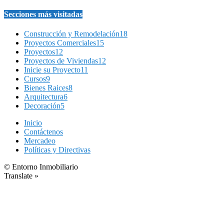
Secciones más visitadas
Construcción y Remodelación
18
Proyectos Comerciales
15
Proyectos
12
Proyectos de Viviendas
12
Inicie su Proyecto
11
Cursos
9
Bienes Raices
8
Arquitectura
6
Decoración
5
Inicio
Contáctenos
Mercadeo
Políticas y Directivas
© Entorno Inmobiliario
Translate »