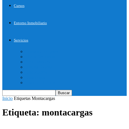
Cursos
Entorno Inmobiliario
Servicios
Inicie su Proyecto
Otros Servicios
Arquitectura
Bienes Raices
Decoración
Descargas
Tienda OnLine
Inicio
Etiquetas
Montacargas
Etiqueta: montacargas