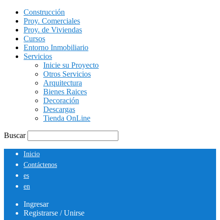
Construcción
Proy. Comerciales
Proy. de Viviendas
Cursos
Entorno Inmobiliario
Servicios
Inicie su Proyecto
Otros Servicios
Arquitectura
Bienes Raices
Decoración
Descargas
Tienda OnLine
Buscar
Inicio
Contáctenos
es
en
Ingresar
Registrarse / Unirse