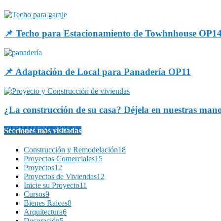
📌 Techo para Estacionamiento de Towhnhouse OP1
📌 Adaptación de Local para Panadería OP11
¿La construcción de su casa? Déjela en nuestras man
Secciones más visitadas
Construcción y Remodelación
18
Proyectos Comerciales
15
Proyectos
12
Proyectos de Viviendas
12
Inicie su Proyecto
11
Cursos
9
Bienes Raices
8
Arquitectura
6
Decoración
5