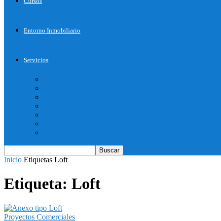
Cursos
Entorno Inmobiliario
Servicios
Inicie su Proyecto
Otros Servicios
Arquitectura
Bienes Raices
Decoración
Descargas
Tienda OnLine
Inicio
Etiquetas
Loft
Etiqueta: Loft
Proyectos Comerciales