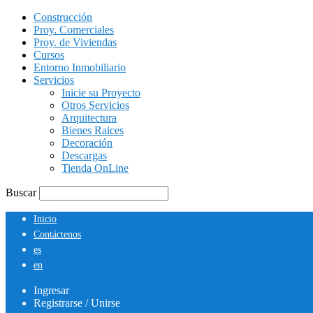
Construcción
Proy. Comerciales
Proy. de Viviendas
Cursos
Entorno Inmobiliario
Servicios
Inicie su Proyecto
Otros Servicios
Arquitectura
Bienes Raices
Decoración
Descargas
Tienda OnLine
Buscar
Inicio
Contáctenos
es
en
Ingresar
Registrarse / Unirse