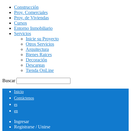
Construcción
Proy. Comerciales
Proy. de Viviendas
Cursos
Entorno Inmobiliario
Servicios
Inicie su Proyecto
Otros Servicios
Arquitectura
Bienes Raices
Decoración
Descargas
Tienda OnLine
Buscar
Inicio
Contáctenos
es
en
Ingresar
Registrarse / Unirse