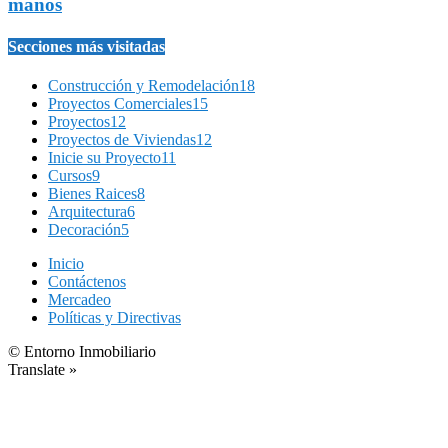
manos
Secciones más visitadas
Construcción y Remodelación
18
Proyectos Comerciales
15
Proyectos
12
Proyectos de Viviendas
12
Inicie su Proyecto
11
Cursos
9
Bienes Raices
8
Arquitectura
6
Decoración
5
Inicio
Contáctenos
Mercadeo
Políticas y Directivas
© Entorno Inmobiliario
Translate »