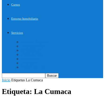
Cursos
Entorno Inmobiliario
Servicios
Inicie su Proyecto
Otros Servicios
Arquitectura
Bienes Raices
Decoración
Descargas
Tienda OnLine
Inicio
Etiquetas
La Cumaca
Etiqueta: La Cumaca