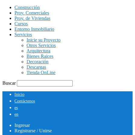
Construcción
Proy. Comerciales
Proy. de Viviendas
Cursos
Entorno Inmobiliario
Servicios
Inicie su Proyecto
Otros Servicios
Arquitectura
Bienes Raices
Decoración
Descargas
Tienda OnLine
Buscar
Inicio
Contáctenos
es
en
Ingresar
Registrarse / Unirse