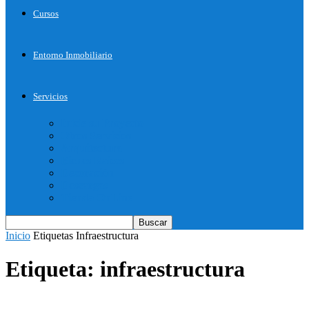
Cursos
Entorno Inmobiliario
Servicios
Inicie su Proyecto
Otros Servicios
Arquitectura
Bienes Raices
Decoración
Descargas
Tienda OnLine
Inicio
Etiquetas
Infraestructura
Etiqueta: infraestructura