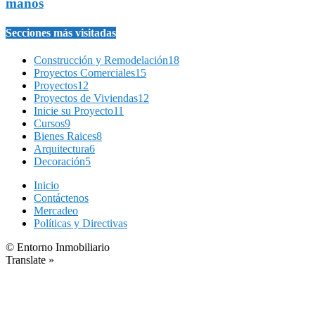
manos
Secciones más visitadas
Construcción y Remodelación
18
Proyectos Comerciales
15
Proyectos
12
Proyectos de Viviendas
12
Inicie su Proyecto
11
Cursos
9
Bienes Raices
8
Arquitectura
6
Decoración
5
Inicio
Contáctenos
Mercadeo
Políticas y Directivas
© Entorno Inmobiliario
Translate »