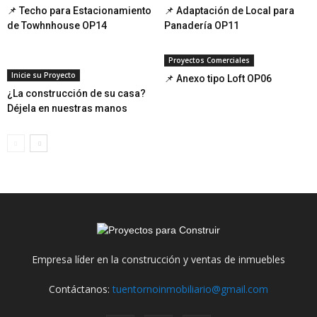
📌 Techo para Estacionamiento
📌 Adaptación de Local para
de Towhnhouse OP14
Panadería OP11
Proyectos Comerciales
Inicie su Proyecto
📌 Anexo tipo Loft OP06
¿La construcción de su casa?
Déjela en nuestras manos
Empresa líder en la construcción y ventas de inmuebles
Contáctanos:
tuentornoinmobiliario@gmail.com