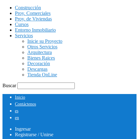
Construcción
Proy. Comerciales
Proy. de Viviendas
Cursos
Entorno Inmobiliario
Servicios
Inicie su Proyecto
Otros Servicios
Arquitectura
Bienes Raices
Decoración
Descargas
Tienda OnLine
Buscar
Inicio
Contáctenos
es
en
Ingresar
Registrarse / Unirse