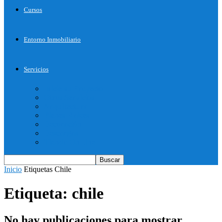
Cursos
Entorno Inmobiliario
Servicios
Inicie su Proyecto
Otros Servicios
Arquitectura
Bienes Raices
Decoración
Descargas
Tienda OnLine
Inicio
Etiquetas
Chile
Etiqueta: chile
No hay publicaciones para mostrar