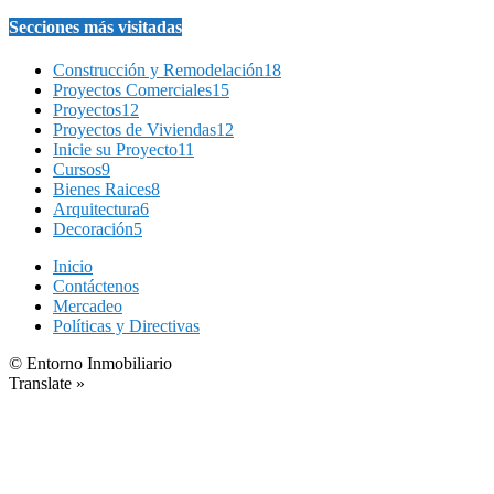
Secciones más visitadas
Construcción y Remodelación
18
Proyectos Comerciales
15
Proyectos
12
Proyectos de Viviendas
12
Inicie su Proyecto
11
Cursos
9
Bienes Raices
8
Arquitectura
6
Decoración
5
Inicio
Contáctenos
Mercadeo
Políticas y Directivas
© Entorno Inmobiliario
Translate »