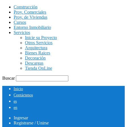
Construcción
Proy. Comerciales
Proy. de Viviendas
Cursos
Entorno Inmobiliario
Servicios
Inicie su Proyecto
Otros Servicios
Arquitectura
Bienes Raices
Decoración
Descargas
Tienda OnLine
Buscar
Inicio
Contáctenos
es
en
Ingresar
Registrarse / Unirse