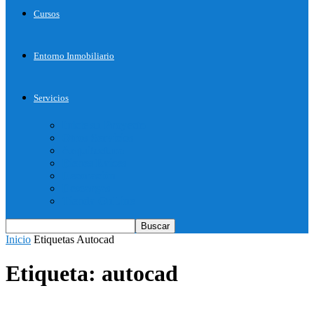
Cursos
Entorno Inmobiliario
Servicios
Inicie su Proyecto
Otros Servicios
Arquitectura
Bienes Raices
Decoración
Descargas
Tienda OnLine
Inicio
Etiquetas
Autocad
Etiqueta: autocad