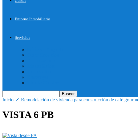
Cursos
Entorno Inmobiliario
Servicios
Inicie su Proyecto
Otros Servicios
Arquitectura
Bienes Raices
Decoración
Descargas
Tienda OnLine
Inicio
📌 Remodelación de vivienda para construcción de café gourm
VISTA 6 PB