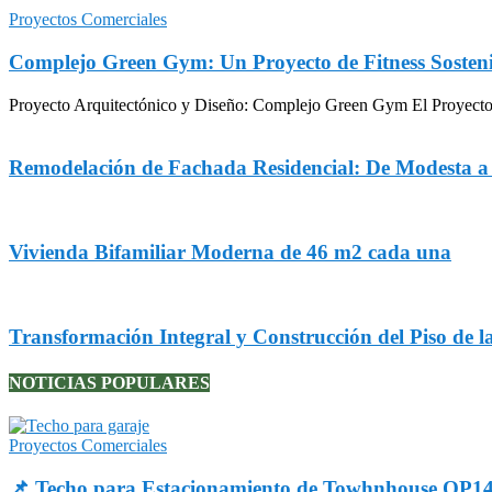
Proyectos Comerciales
Complejo Green Gym: Un Proyecto de Fitness Sosteni
Proyecto Arquitectónico y Diseño: Complejo Green Gym El Proyecto Gr
Remodelación de Fachada Residencial: De Modesta 
Vivienda Bifamiliar Moderna de 46 m2 cada una
Transformación Integral y Construcción del Piso de l
NOTICIAS POPULARES
Proyectos Comerciales
📌 Techo para Estacionamiento de Towhnhouse OP1