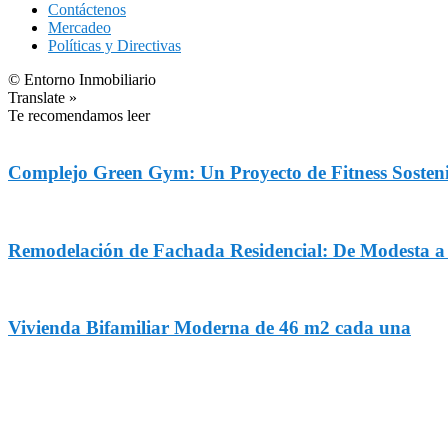
Contáctenos
Mercadeo
Políticas y Directivas
© Entorno Inmobiliario
Translate »
Te recomendamos leer
Complejo Green Gym: Un Proyecto de Fitness Sosteni
Remodelación de Fachada Residencial: De Modesta 
Vivienda Bifamiliar Moderna de 46 m2 cada una