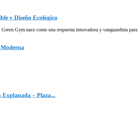
ble y Diseño Ecológico
een Gym nace como una respuesta innovadora y vanguardista para la in
a Moderna
a Explanada – Plaza...
4