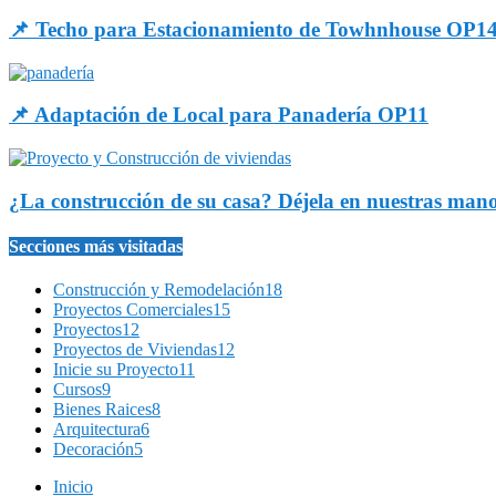
📌 Techo para Estacionamiento de Towhnhouse OP1
📌 Adaptación de Local para Panadería OP11
¿La construcción de su casa? Déjela en nuestras man
Secciones más visitadas
Construcción y Remodelación
18
Proyectos Comerciales
15
Proyectos
12
Proyectos de Viviendas
12
Inicie su Proyecto
11
Cursos
9
Bienes Raices
8
Arquitectura
6
Decoración
5
Inicio