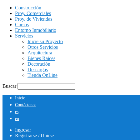
Construcción
Proy. Comerciales
Proy. de Viviendas
Cursos
Entorno Inmobiliario
Servicios
Inicie su Proyecto
Otros Servicios
Arquitectura
Bienes Raices
Decoración
Descargas
Tienda OnLine
Buscar
Inicio
Contáctenos
es
en
Ingresar
Registrarse / Unirse