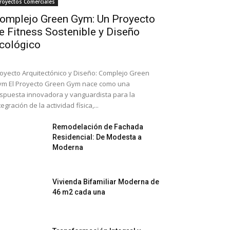
royectos Comerciales
omplejo Green Gym: Un Proyecto
e Fitness Sostenible y Diseño
cológico
oyecto Arquitectónico y Diseño: Complejo Green
m El Proyecto Green Gym nace como una
spuesta innovadora y vanguardista para la
tegración de la actividad física,...
Remodelación de Fachada
Residencial: De Modesta a
Moderna
Vivienda Bifamiliar Moderna de
46 m2 cada una