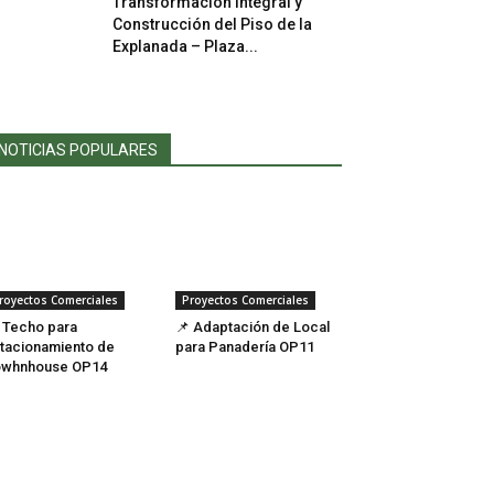
Transformación Integral y
Construcción del Piso de la
Explanada – Plaza...
NOTICIAS POPULARES
royectos Comerciales
Proyectos Comerciales
 Techo para
📌 Adaptación de Local
tacionamiento de
para Panadería OP11
owhnhouse OP14