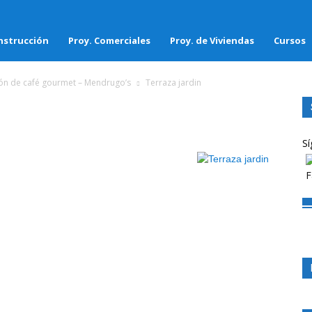
nstrucción
Proy. Comerciales
Proy. de Viviendas
Cursos
ión de café gourmet – Mendrugo’s
Terraza jardin
Sí