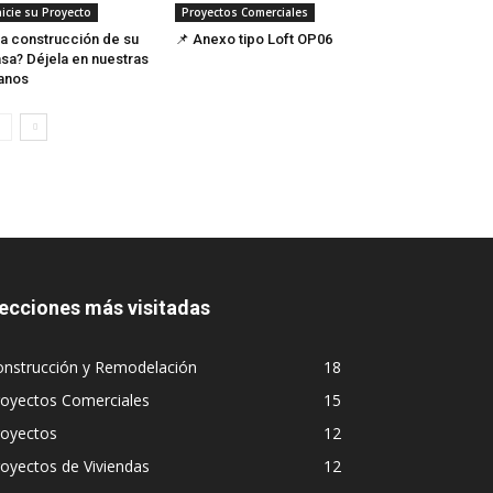
nicie su Proyecto
Proyectos Comerciales
a construcción de su
📌 Anexo tipo Loft OP06
sa? Déjela en nuestras
anos
ecciones más visitadas
onstrucción y Remodelación
18
royectos Comerciales
15
royectos
12
oyectos de Viviendas
12