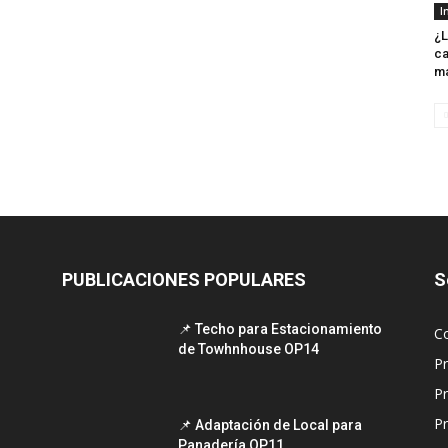
I
¿L
ca
m
PUBLICACIONES POPULARES
S
📌 Techo para Estacionamiento
C
de Towhnhouse OP14
P
P
Pr
📌 Adaptación de Local para
Panadería OP11