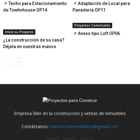
📌 Techo para Estacionamiento
📌 Adaptación de Local para
de Towhnhouse OP14
Panadería OP11
Proyectos Comerciales
Inicie su Proyecto
📌 Anexo tipo Loft OP06
¿La construcción de su casa?
Déjela en nuestras manos
Empresa líder en la construcción y ventas de inmuebles
Contáctanos:
tuentornoinmobiliario@gmail.com