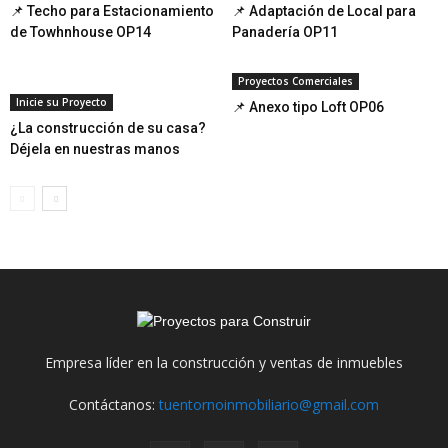
📌 Techo para Estacionamiento
📌 Adaptación de Local para
de Towhnhouse OP14
Panadería OP11
Proyectos Comerciales
Inicie su Proyecto
📌 Anexo tipo Loft OP06
¿La construcción de su casa?
Déjela en nuestras manos
Empresa líder en la construcción y ventas de inmuebles
Contáctanos:
tuentornoinmobiliario@gmail.com