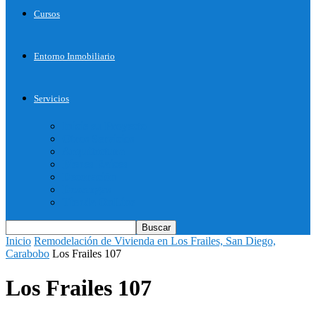
Cursos
Entorno Inmobiliario
Servicios
Inicie su Proyecto
Otros Servicios
Arquitectura
Bienes Raices
Decoración
Descargas
Tienda OnLine
Inicio
Remodelación de Vivienda en Los Frailes, San Diego,
Carabobo
Los Frailes 107
Los Frailes 107