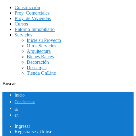
Construcción
Proy. Comerciales
Proy. de Viviendas
Cursos
Entorno Inmobiliario
Servicios
Inicie su Proyecto
Otros Servicios
Arquitectura
Bienes Raices
Decoración
Descargas
Tienda OnLine
Buscar
Inicio
Contáctenos
es
en
Ingresar
Registrarse / Unirse