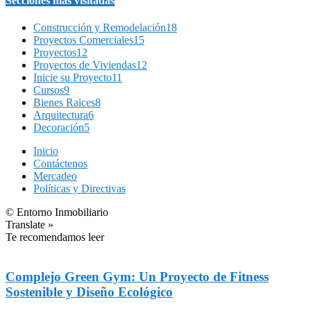
Secciones más visitadas
Construcción y Remodelación
18
Proyectos Comerciales
15
Proyectos
12
Proyectos de Viviendas
12
Inicie su Proyecto
11
Cursos
9
Bienes Raices
8
Arquitectura
6
Decoración
5
Inicio
Contáctenos
Mercadeo
Políticas y Directivas
© Entorno Inmobiliario
Translate »
Te recomendamos leer
Complejo Green Gym: Un Proyecto de Fitness
Sostenible y Diseño Ecológico