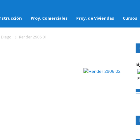
nstrucción
Proy. Comerciales
Proy. de Viviendas
Cursos
 Diego.
Render 2906 01
Sí