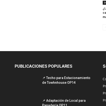
I
¿L
ca
m
PUBLICACIONES POPULARES
S
📌 Techo para Estacionamiento
C
de Towhnhouse OP14
P
P
Pr
📌 Adaptación de Local para
Panadería OP11