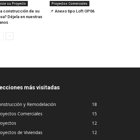
nicie su Proyecto
Proyectos Comerciales
a construcción de su
📌 Anexo tipo Loft OP06
sa? Déjela en nuestras
anos
ecciones más visitadas
onstrucción y Remodelación
18
royectos Comerciales
15
royectos
12
oyectos de Viviendas
12