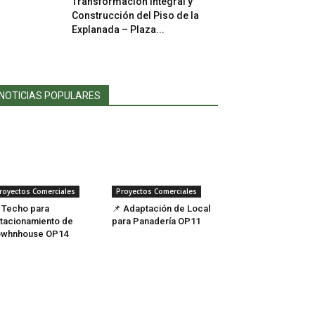
Transformación Integral y
Construcción del Piso de la
Explanada – Plaza...
NOTICIAS POPULARES
royectos Comerciales
Proyectos Comerciales
 Techo para
📌 Adaptación de Local
tacionamiento de
para Panadería OP11
owhnhouse OP14