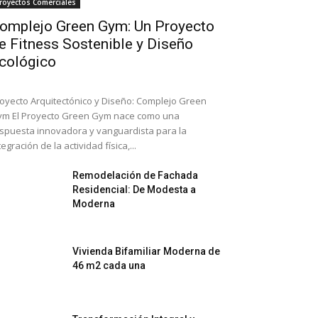
royectos Comerciales
omplejo Green Gym: Un Proyecto
e Fitness Sostenible y Diseño
cológico
oyecto Arquitectónico y Diseño: Complejo Green
m El Proyecto Green Gym nace como una
spuesta innovadora y vanguardista para la
tegración de la actividad física,...
Remodelación de Fachada
Residencial: De Modesta a
Moderna
Vivienda Bifamiliar Moderna de
46 m2 cada una