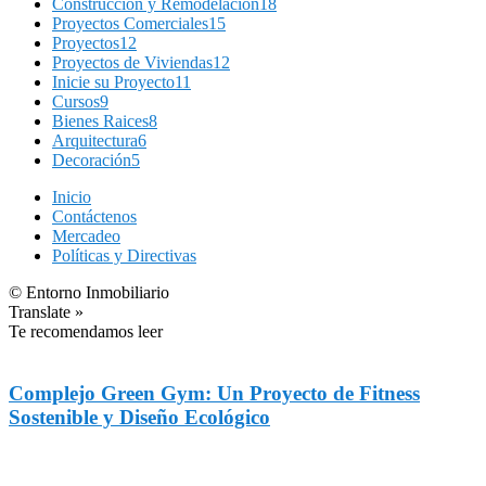
Construcción y Remodelación
18
Proyectos Comerciales
15
Proyectos
12
Proyectos de Viviendas
12
Inicie su Proyecto
11
Cursos
9
Bienes Raices
8
Arquitectura
6
Decoración
5
Inicio
Contáctenos
Mercadeo
Políticas y Directivas
© Entorno Inmobiliario
Translate »
Te recomendamos leer
Complejo Green Gym: Un Proyecto de Fitness
Sostenible y Diseño Ecológico