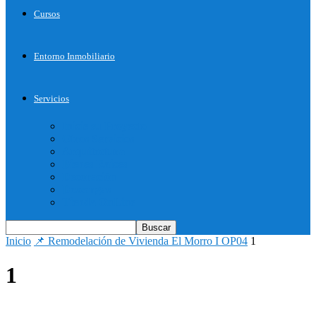
Cursos
Entorno Inmobiliario
Servicios
Inicie su Proyecto
Otros Servicios
Arquitectura
Bienes Raices
Decoración
Descargas
Tienda OnLine
Inicio
📌 Remodelación de Vivienda El Morro I OP04
1
1