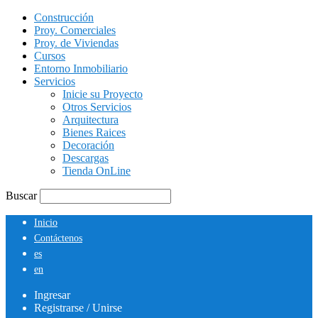
Construcción
Proy. Comerciales
Proy. de Viviendas
Cursos
Entorno Inmobiliario
Servicios
Inicie su Proyecto
Otros Servicios
Arquitectura
Bienes Raices
Decoración
Descargas
Tienda OnLine
Buscar
Inicio
Contáctenos
es
en
Ingresar
Registrarse / Unirse