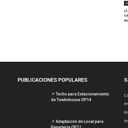
I
¿L
ca
m
PUBLICACIONES POPULARES
S
📌 Techo para Estacionamiento
C
de Towhnhouse OP14
P
P
Pr
📌 Adaptación de Local para
Panadería OP11