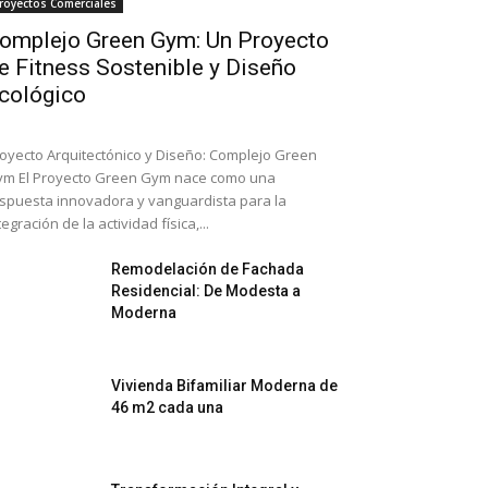
royectos Comerciales
omplejo Green Gym: Un Proyecto
e Fitness Sostenible y Diseño
cológico
oyecto Arquitectónico y Diseño: Complejo Green
m El Proyecto Green Gym nace como una
spuesta innovadora y vanguardista para la
tegración de la actividad física,...
Remodelación de Fachada
Residencial: De Modesta a
Moderna
Vivienda Bifamiliar Moderna de
46 m2 cada una