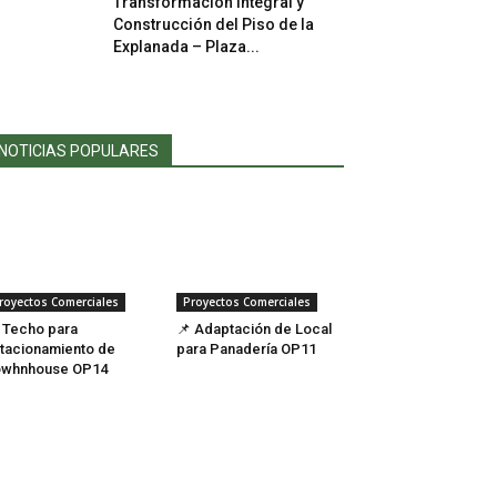
Transformación Integral y
Construcción del Piso de la
Explanada – Plaza...
NOTICIAS POPULARES
royectos Comerciales
Proyectos Comerciales
 Techo para
📌 Adaptación de Local
tacionamiento de
para Panadería OP11
owhnhouse OP14