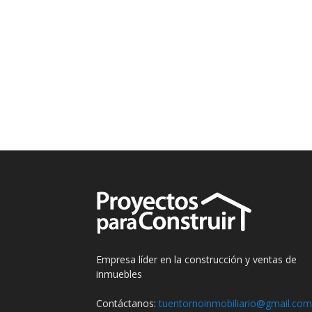
Empresa líder en la construcción y ventas de
inmuebles
Contáctanos:
tuentornoinmobiliario@gmail.com