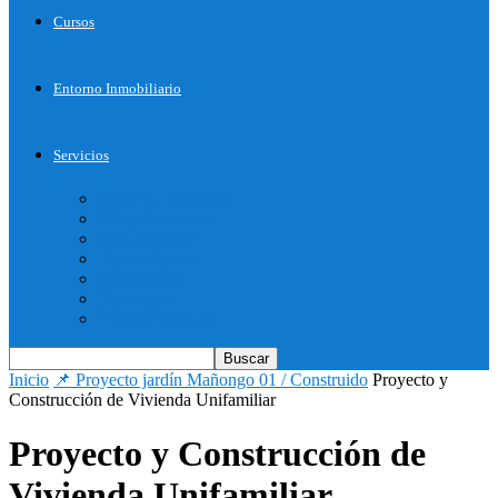
Cursos
Entorno Inmobiliario
Servicios
Inicie su Proyecto
Otros Servicios
Arquitectura
Bienes Raices
Decoración
Descargas
Tienda OnLine
Inicio
📌 Proyecto jardín Mañongo 01 / Construido
Proyecto y
Construcción de Vivienda Unifamiliar
Proyecto y Construcción de
Vivienda Unifamiliar