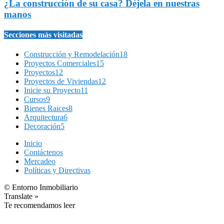
¿La construcción de su casa? Déjela en nuestras
manos
Secciones más visitadas
Construcción y Remodelación
18
Proyectos Comerciales
15
Proyectos
12
Proyectos de Viviendas
12
Inicie su Proyecto
11
Cursos
9
Bienes Raices
8
Arquitectura
6
Decoración
5
Inicio
Contáctenos
Mercadeo
Políticas y Directivas
© Entorno Inmobiliario
Translate »
Te recomendamos leer