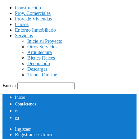
Construcción
Proy. Comerciales
Proy. de Viviendas
Cursos
Entorno Inmobiliario
Servicios
Inicie su Proyecto
Otros Servicios
Arquitectura
Bienes Raices
Decoración
Descargas
Tienda OnLine
Buscar
Inicio
Contáctenos
es
en
Ingresar
Registrarse / Unirse