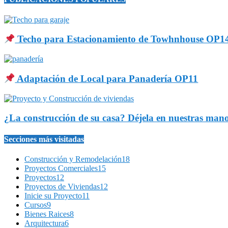
Techo para Estacionamiento de Towhnhouse OP1
Adaptación de Local para Panadería OP11
¿La construcción de su casa? Déjela en nuestras man
Secciones más visitadas
Construcción y Remodelación
18
Proyectos Comerciales
15
Proyectos
12
Proyectos de Viviendas
12
Inicie su Proyecto
11
Cursos
9
Bienes Raices
8
Arquitectura
6