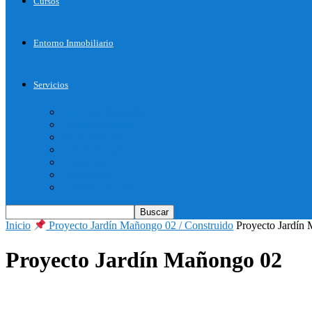
Cursos
Entorno Inmobiliario
Servicios
Inicie su Proyecto
Otros Servicios
Arquitectura
Bienes Raices
Decoración
Descargas
Tienda OnLine
Inicio
Proyecto Jardín Mañongo 02 / Construido
Proyecto Jardín
Proyecto Jardín Mañongo 02