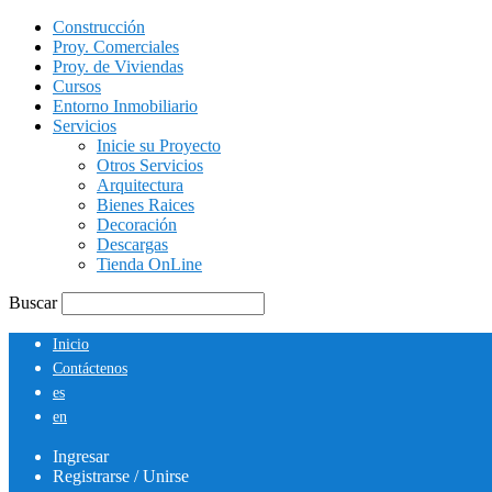
Construcción
Proy. Comerciales
Proy. de Viviendas
Cursos
Entorno Inmobiliario
Servicios
Inicie su Proyecto
Otros Servicios
Arquitectura
Bienes Raices
Decoración
Descargas
Tienda OnLine
Buscar
Inicio
Contáctenos
es
en
Ingresar
Registrarse / Unirse