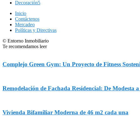
Decoración
5
Inicio
Contáctenos
Mercadeo
Políticas y Directivas
© Entorno Inmobiliario
Te recomendamos leer
Complejo Green Gym: Un Proyecto de Fitness Sosteni
Remodelación de Fachada Residencial: De Modesta 
Vivienda Bifamiliar Moderna de 46 m2 cada una