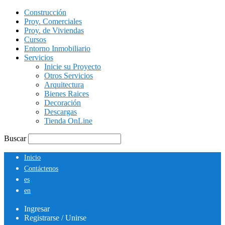
Construcción
Proy. Comerciales
Proy. de Viviendas
Cursos
Entorno Inmobiliario
Servicios
Inicie su Proyecto
Otros Servicios
Arquitectura
Bienes Raices
Decoración
Descargas
Tienda OnLine
Buscar
Inicio
Contáctenos
es
en
Ingresar
Registrarse / Unirse